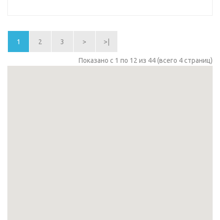
1
2
3
>
>|
Показано с 1 по 12 из 44 (всего 4 страниц)