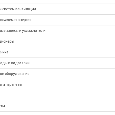
и систем вентиляции
новляемая энергия
вые завесы и увлажнители
ционеры
хника
оды и водостоки
ное оборудование
ы и парапеты
кты