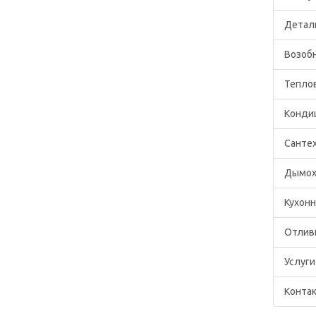
Детал
Возоб
Тепло
Конди
Санте
Дымох
Кухон
Отлив
Услуги
Конта