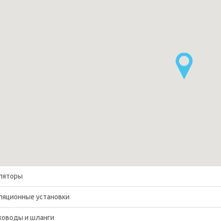
ляторы
ляционные установки
ховоды и шланги