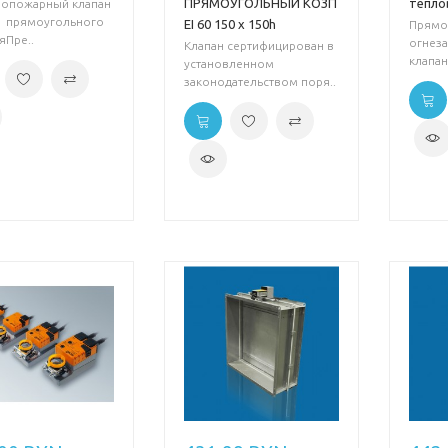
ПРЯМОУГОЛЬНЫЙ КОЗП
тепло
вопожарный клапан
1 прямоугольного
EI 60 150 х 150h
Прямо
яПре..
огнез
Клапан сертифицирован в
клапан
установленном
законодательством поря..