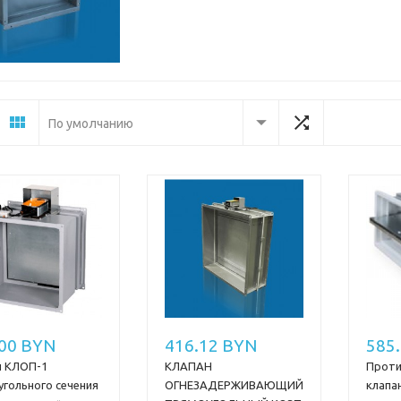
По умолчанию
.00 BYN
416.12 BYN
585
н КЛОП-1
КЛАПАН
Прот
угольного сечения
ОГНЕЗАДЕРЖИВАЮЩИЙ
клапа