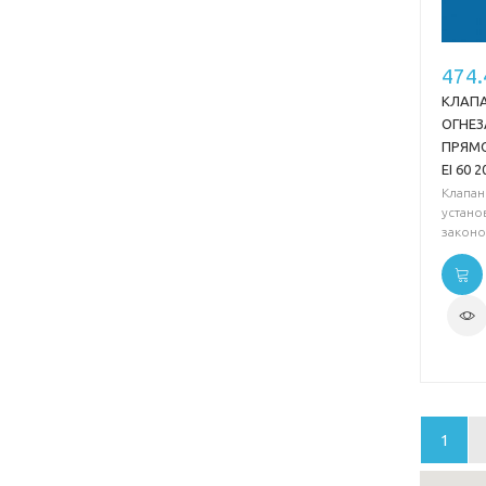
474
КЛАП
ОГНЕ
ПРЯМ
EI 60 2
Клапан
устан
законо
1