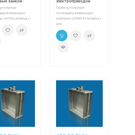
вым замком
электроприводом
угольные
Прямоугольные
адерживающие
огнезадерживающие
ы UVS90 Amalva с ..
клапаны UVS90 M Amalva с
эле..