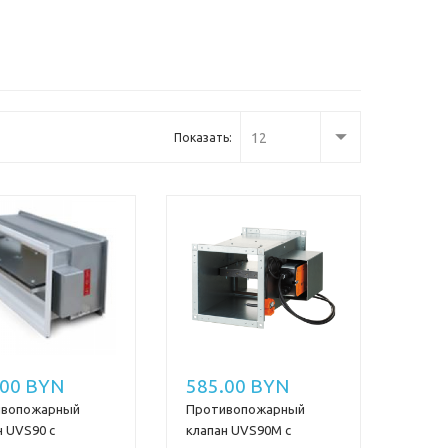
12
Показать:
.00 BYN
585.00 BYN
ивопожарный
Противопожарный
н UVS90 с
клапан UVS90M с