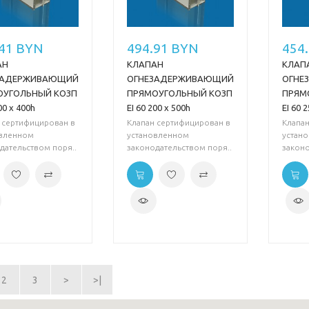
.41 BYN
494.91 BYN
454
АН
КЛАПАН
КЛАП
ЗАДЕРЖИВАЮЩИЙ
ОГНЕЗАДЕРЖИВАЮЩИЙ
ОГНЕ
ОУГОЛЬНЫЙ КОЗП
ПРЯМОУГОЛЬНЫЙ КОЗП
ПРЯМ
00 х 400h
EI 60 200 х 500h
EI 60 
 сертифицирован в
Клапан сертифицирован в
Клапа
овленном
установленном
устан
дательством поря..
законодательством поря..
законо
2
3
>
>|