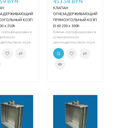
.59 BYN
453.58 BYN
АН
КЛАПАН
ЗАДЕРЖИВАЮЩИЙ
ОГНЕЗАДЕРЖИВАЮЩИЙ
ОУГОЛЬНЫЙ КОЗП
ПРЯМОУГОЛЬНЫЙ КОЗП
200 х 250h
EI 60 200 х 300h
н сертифицирован в
Клапан сертифицирован в
овленном
установленном
дательством поря..
законодательством поря..