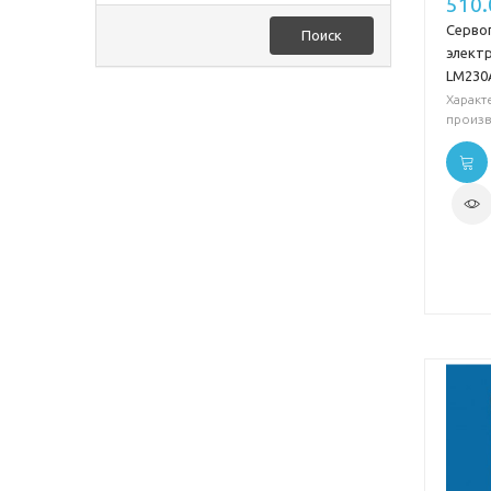
510
Серво
Поиск
электр
LM230
Характ
произв