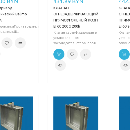
.00 BYN
431.89 BYN
442
привод
КЛАПАН
КЛАП
ический Belimo
ОГНЕЗАДЕРЖИВАЮЩИЙ
ОГНЕ
A
ПРЯМОУГОЛЬНЫЙ КОЗП
ПРЯМ
EI 60 200 х 200h
EI 60 
еристикиПроизводитель BelimoСтрана
одительШ..
Клапан сертифицирован в
Клапа
установленном
устан
законодательством поря..
законо