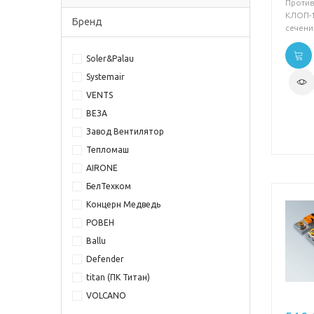
Проти
КЛОП-
Бренд
сечени
Soler&Palau
Systemair
VENTS
ВЕЗА
Завод Вентилятор
Тепломаш
AIRONE
БелТехком
Концерн Медведь
РОВЕН
Ballu
Defender
titan (ПК Титан)
VOLCANO