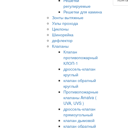
Решетки
регулируемые
Решетки для камина
Зонты вытяжные
Узлы прохода
Циклоны
Шинорейка
дефлектор
Клапаны
Клапан
противопожарный
КЛОП-1
дроссель-клапан
круглый
клапан обратный
круглый
Противопожарные
клапаны Amalva (
UVA, UVS )
дроссель-клапан
прямоугольный
клапан дымовой
клапан обратный