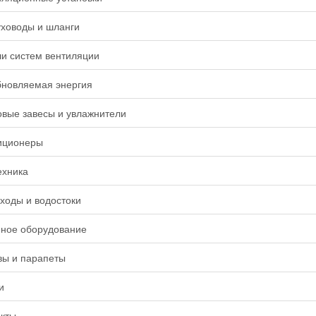
ховоды и шланги
и систем вентиляции
бновляемая энергия
вые завесы и увлажнители
иционеры
ехника
ходы и водостоки
нное оборудование
вы и парапеты
и
кты