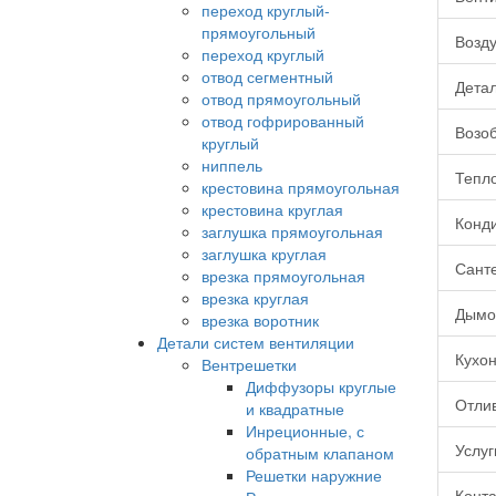
переход круглый-
прямоугольный
Возду
переход круглый
отвод сегментный
Детал
отвод прямоугольный
отвод гофрированный
Возо
круглый
ниппель
Тепло
крестовина прямоугольная
крестовина круглая
Конд
заглушка прямоугольная
заглушка круглая
Сант
врезка прямоугольная
врезка круглая
Дымо
врезка воротник
Детали систем вентиляции
Кухо
Вентрешетки
Диффузоры круглые
Отли
и квадратные
Инреционные, с
Услуг
обратным клапаном
Решетки наружние
Конта