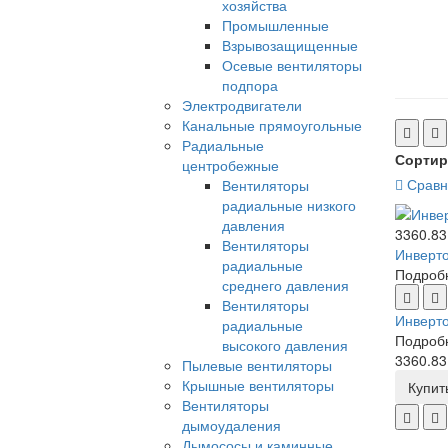
хозяйства
Промышленные
Взрывозащищенные
Осевые вентиляторы
подпора
Электродвигатели
Канальные прямоугольные
Радиальные
Сортир
центробежные
Сравн
Вентиляторы
радиальные низкого
давления
3360.83
Вентиляторы
Инверт
радиальные
Подробн
среднего давления
Вентиляторы
Инверт
радиальные
Подробн
высокого давления
3360.83
Пылевые вентиляторы
Крышные вентиляторы
Купит
Вентиляторы
дымоудаления
Дымососы и каминные