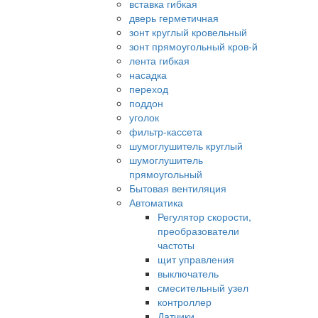
вставка гибкая
дверь герметичная
зонт круглый кровельный
зонт прямоугольный кров-й
лента гибкая
насадка
переход
поддон
уголок
фильтр-кассета
шумоглушитель круглый
шумоглушитель
прямоугольный
Бытовая вентиляция
Автоматика
Регулятор скорости,
преобразователи
частоты
щит управления
выключатель
смесительный узел
контроллер
Датчики