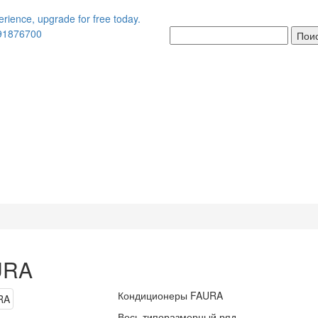
91876700
Пои
URA
Кондиционеры FAURA
Весь типоразмерный ряд.