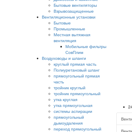
Бытовые вентиляторы
Взрывозащищенные
Вентиляционные установки
Бытовые
Промышленные
Местная вытяжная
вентиляция
Мобильные фильтры
СовПлим
Воздуховоды и шланги
круглый прямая часть
Полиуретановый шланг
прямоугольный прямая
часть
тройник круглый
тройник прямоугольный
утка круглая
утка прямоугольная
2
системы аспирации
прямоугольный
Вент
дымоудаления
переход прямоугольный
Вент