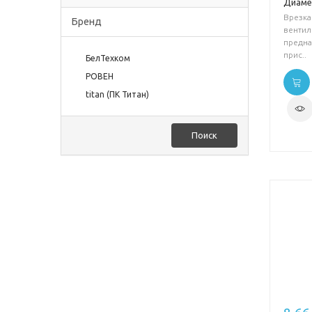
Диаме
Врезка
Бренд
вентил
предна
прис..
БелТехком
РОВЕН
titan (ПК Титан)
Поиск