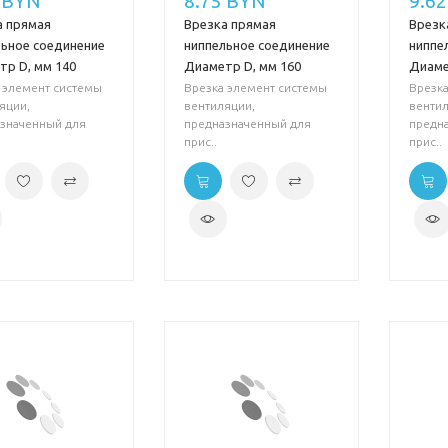
 BYN
8.75 BYN
9.6
а прямая
Врезка прямая
Врезк
льное соединение
ниппельное соединение
ниппе
тр D, мм 140
Диаметр D, мм 160
Диаме
 элемент системы
Врезка элемент системы
Врезка
яции,
вентиляции,
вентил
значенный для
предназначенный для
предн
прис..
прис..