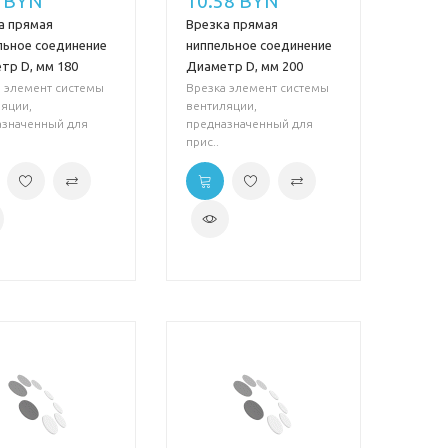
2 BYN
10.58 BYN
а прямая
Врезка прямая
льное соединение
ниппельное соединение
тр D, мм 180
Диаметр D, мм 200
 элемент системы
Врезка элемент системы
яции,
вентиляции,
азначенный для
предназначенный для
прис..