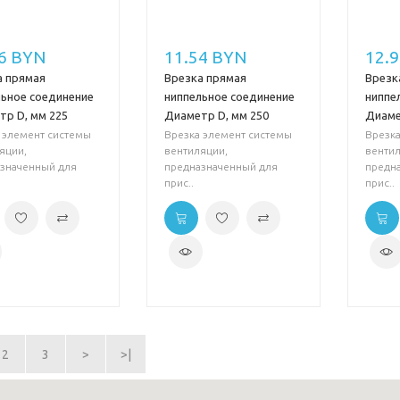
6 BYN
11.54 BYN
12.
а прямая
Врезка прямая
Врезк
льное соединение
ниппельное соединение
ниппе
тр D, мм 225
Диаметр D, мм 250
Диаме
 элемент системы
Врезка элемент системы
Врезка
яции,
вентиляции,
вентил
значенный для
предназначенный для
предн
прис..
прис..
2
3
>
>|