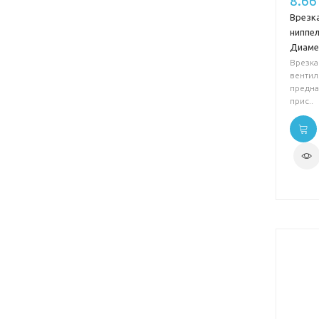
8.66
Врезк
ниппе
Диаме
Врезка
вентил
предна
прис..