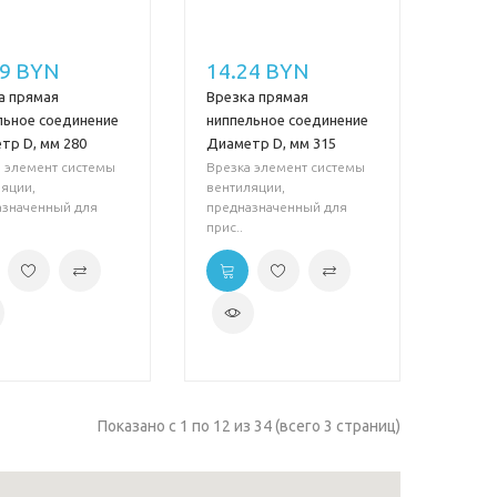
99 BYN
14.24 BYN
а прямая
Врезка прямая
льное соединение
ниппельное соединение
тр D, мм 280
Диаметр D, мм 315
 элемент системы
Врезка элемент системы
яции,
вентиляции,
азначенный для
предназначенный для
прис..
Показано с 1 по 12 из 34 (всего 3 страниц)