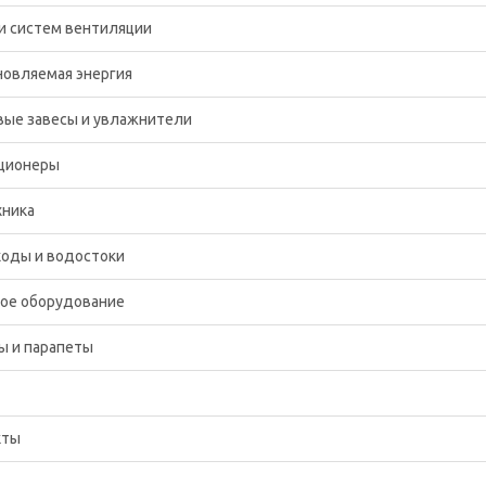
и систем вентиляции
новляемая энергия
вые завесы и увлажнители
ционеры
хника
оды и водостоки
ное оборудование
ы и парапеты
кты