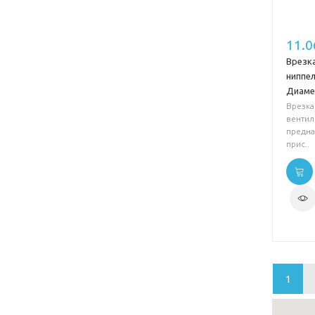
11.0
Врезк
ниппе
Диаме
Врезка
вентил
предна
прис..
1