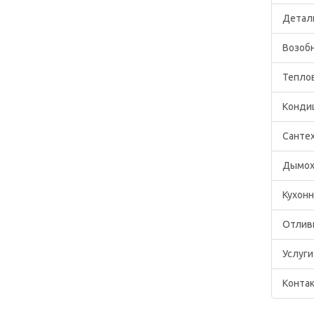
Детал
Возоб
Тепло
Конди
Санте
Дымох
Кухон
Отлив
Услуги
Конта