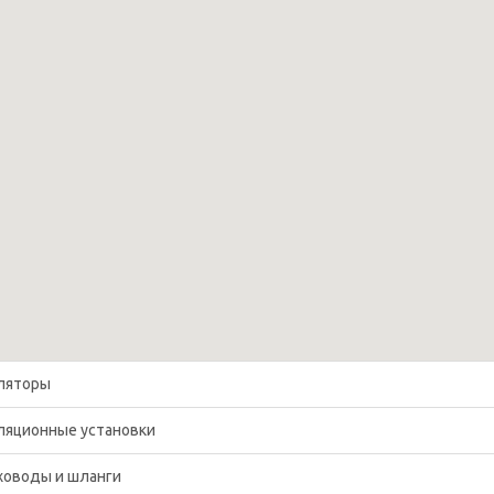
ляторы
ляционные установки
ховоды и шланги