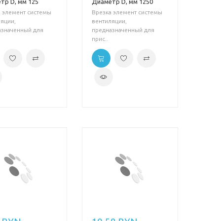
тр D, мм 125
Диаметр D, мм 1250
 элемент системы
Врезка элемент системы
яции,
вентиляции,
азначенный для
предназначенный для
прис..