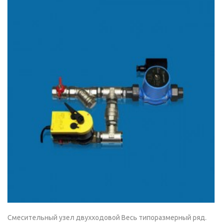
Смесительный узел двухходовой Весь типоразмерный ряд.